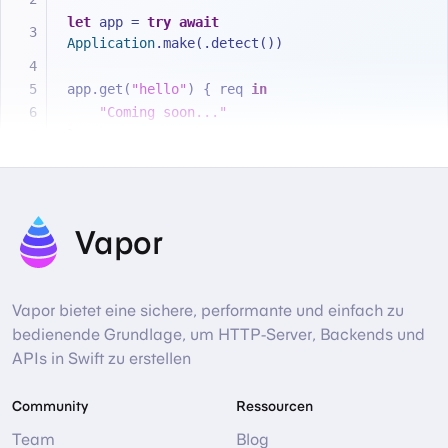
let
 app 
=
try
await
Application
.make(.detect())
app.get(
"hello"
) { req 
in
"Coming soon..."
}
try
await
 app.execute()
Vapor
Vapor bietet eine sichere, performante und einfach zu
bedienende Grundlage, um HTTP-Server, Backends und
APIs in Swift zu erstellen
Community
Ressourcen
Team
Blog