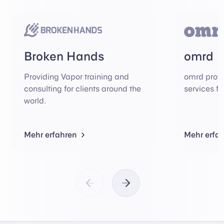
Broken Hands
omrd
Providing Vapor training and
omrd provi
consulting for clients around the
services fo
world.
Mehr erfahren
Mehr erfa
Vorherige Sponsoren
Nächste Sponsoren