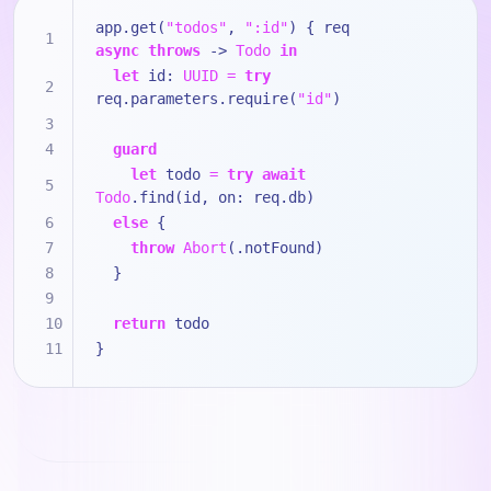
app.get(
"todos"
, 
":id"
) { req 
async
throws
 -> 
Todo
in
let
 id: 
UUID
=
try
req.parameters.require(
"id"
)
guard
let
 todo 
=
try
await
Todo
.find(id, on: req.db)
else
 {
throw
Abort
(.notFound)
  }
return
 todo
}