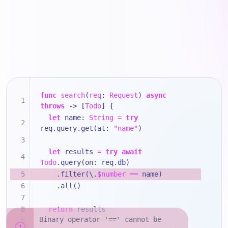
func
search
(
req
: 
Request
) 
async
throws
 -> [
Todo
] {
let
 name: 
String
=
try
req.query.get(at: 
"name"
)
let
 results 
=
try
await
Todo
.query(on: req.db)
    .filter(\.
$number
==
 name)
    .all()
return
 results
Binary operator '==' cannot be
}