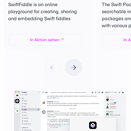
SwiftFiddle is an online
The Swift Pac
playground for creating, sharing
searchable in
and embedding Swift fiddles
packages and 
with various 
In Aktion sehen
In 
Vorheriges Showcase
Nächstes Showcase