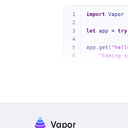
import
 Vapor
let
 app 
=
try
app.get(
"hell
"Coming s
}
try
await
 app
Vapor