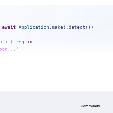
await
Application
.make(.detect())
o"
) { req 
in
oon..."
.execute()
Community