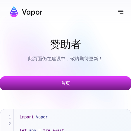
Vapor
切
赞助者
此页面仍在建设中，敬请期待更新！
首页
import
 Vapor
let
 app 
=
try
await