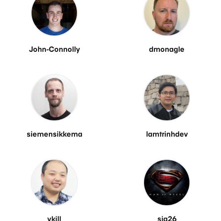
John-Connolly
dmonagle
siemensikkema
lamtrinhdev
vkill
sja26