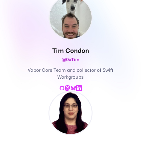
Tim Condon
@0xTim
Vapor Core Team and collector of Swift
Workgroups
GitHub
Mastodon
Bluesky
LinkedIn