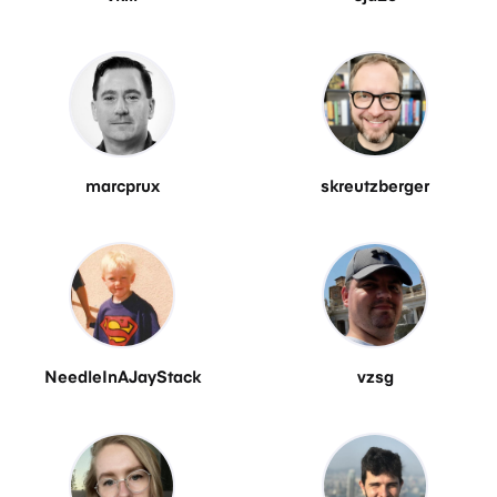
marcprux
skreutzberger
NeedleInAJayStack
vzsg