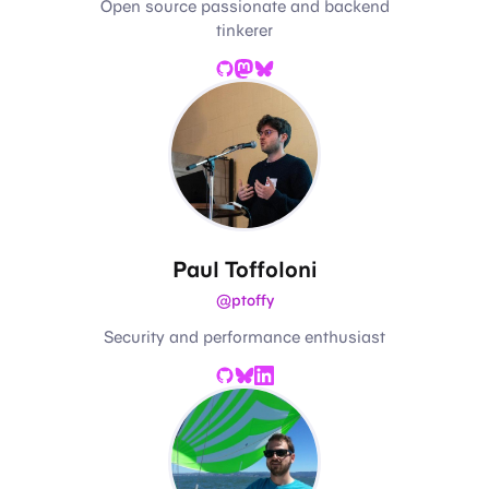
Open source passionate and backend
tinkerer
GitHub
Mastodon
Bluesky
Paul Toffoloni
@ptoffy
Security and performance enthusiast
GitHub
Bluesky
LinkedIn