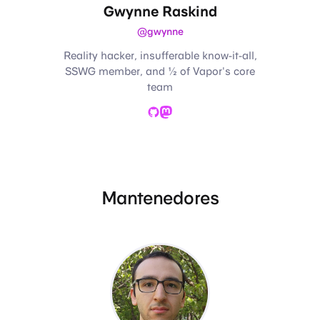
Gwynne Raskind
@gwynne
Reality hacker, insufferable know-it-all,
SSWG member, and ½ of Vapor's core
team
GitHub
Mastodon
Mantenedores