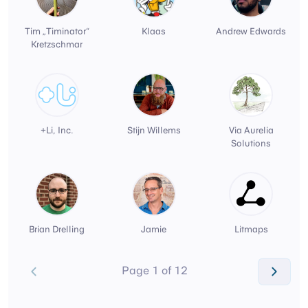
Tim „Timinator“
Klaas
Andrew Edwards
Kretzschmar
+Li, Inc.
Stijn Willems
Via Aurelia
Solutions
Brian Drelling
Jamie
Litmaps
Page 1 of 12