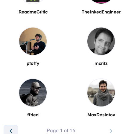
ReadmeCritic
TheInkedEngineer
ptoffy
mcritz
ffried
MaxDesiatov
Page 1 of 16