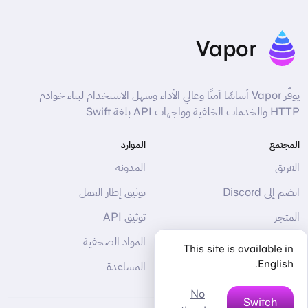
Vapor
يوفّر Vapor أساسًا آمنًا وعالي الأداء وسهل الاستخدام لبناء خوادم
HTTP والخدمات الخلفية وواجهات API بلغة Swift
المجتمع
الموارد
الفريق
المدونة
انضم إلى Discord
توثيق إطار العمل
المتجر
توثيق API
معرض الأعمال
المواد الصحفية
This site is available in
English.
الداعمون
المساعدة
No
Switch