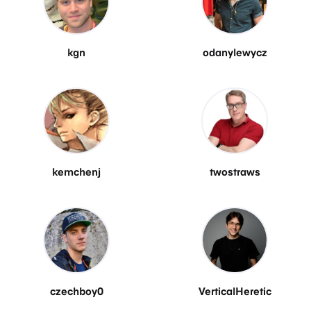
kgn
odanylewycz
kemchenj
twostraws
czechboy0
VerticalHeretic