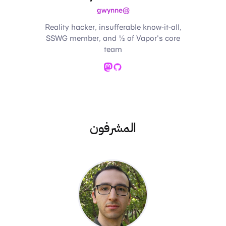
@gwynne
Reality hacker, insufferable know-it-all,
SSWG member, and ½ of Vapor's core
team
Mastodon
GitHub
المشرفون