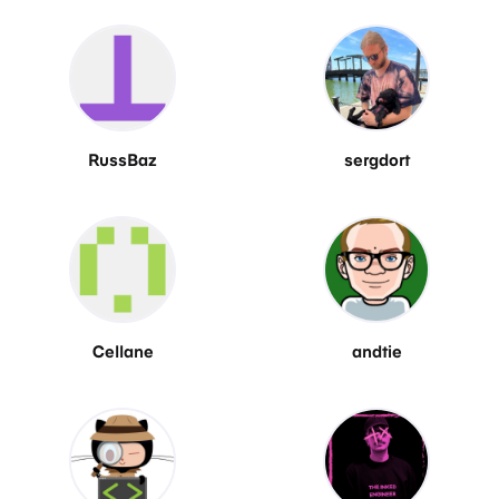
RussBaz
sergdort
Cellane
andtie