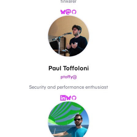
tinkerer
Mastodon
Bluesky
GitHub
Paul Toffoloni
@ptoffy
Security and performance enthusiast
LinkedIn
Bluesky
GitHub