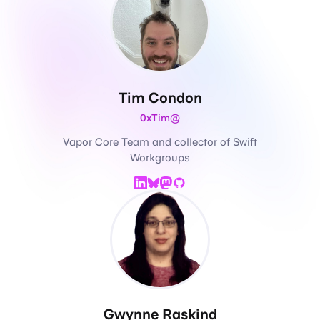
Tim Condon
@0xTim
Vapor Core Team and collector of Swift
Workgroups
LinkedIn
Mastodon
Bluesky
GitHub
Gwynne Raskind