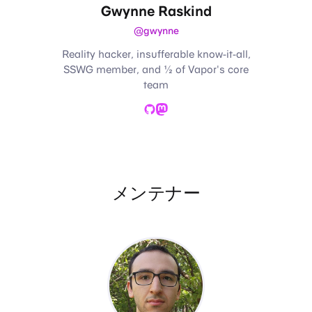
Gwynne Raskind
@gwynne
Reality hacker, insufferable know-it-all,
SSWG member, and ½ of Vapor's core
team
GitHub
Mastodon
メンテナー