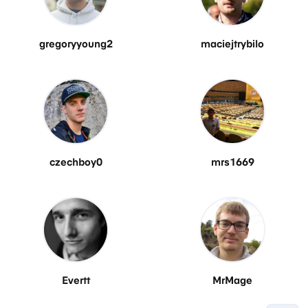
gregoryyoung2
maciejtrybilo
czechboy0
mrs1669
Evertt
MrMage