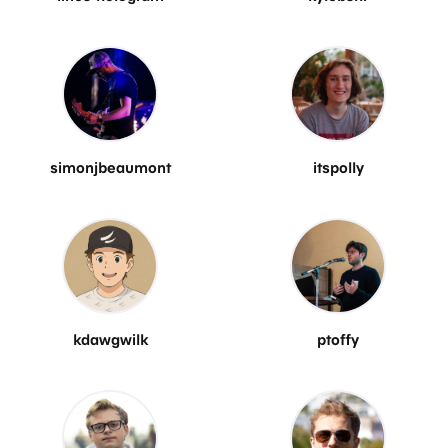
simonjbeaumont
itspolly
kdawgwilk
ptoffy