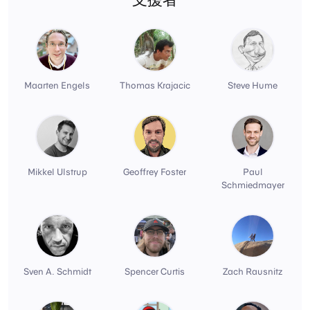
Maarten Engels
Thomas Krajacic
Steve Hume
Mikkel Ulstrup
Geoffrey Foster
Paul
Schmiedmayer
Sven A. Schmidt
Spencer Curtis
Zach Rausnitz