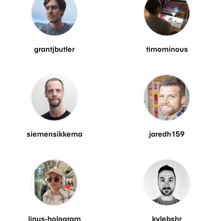
grantjbutler
timominous
siemensikkema
jaredh159
linus-hologram
kylebshr