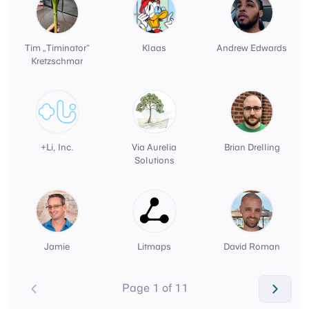
Tim „Timinator“
Klaas
Andrew Edwards
Kretzschmar
+Li, Inc.
Via Aurelia
Brian Drelling
Solutions
Jamie
Litmaps
David Roman
Page 1 of 11