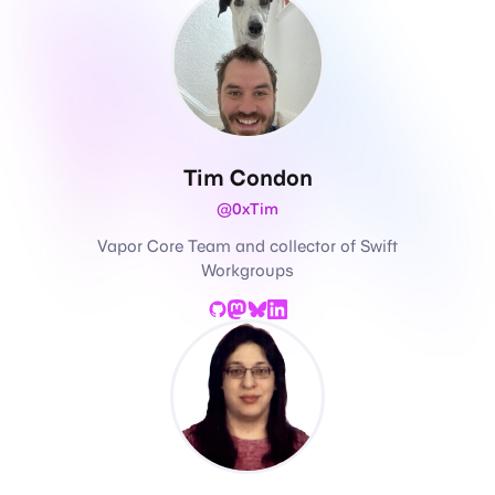
Tim Condon
@0xTim
Vapor Core Team and collector of Swift
Workgroups
GitHub
Mastodon
Bluesky
LinkedIn