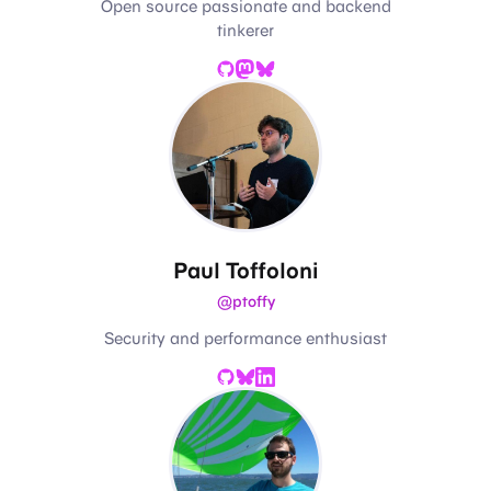
Open source passionate and backend
tinkerer
GitHub
Mastodon
Bluesky
Paul Toffoloni
@ptoffy
Security and performance enthusiast
GitHub
Bluesky
LinkedIn